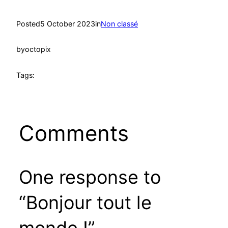
Posted
5 October 2023
in
Non classé
by
octopix
Tags:
Comments
One response to
“Bonjour tout le
monde !”